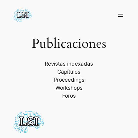
Saltar
al
contenido
Publicaciones
Revistas indexadas
Capítulos
Proceedings
Workshops
Foros